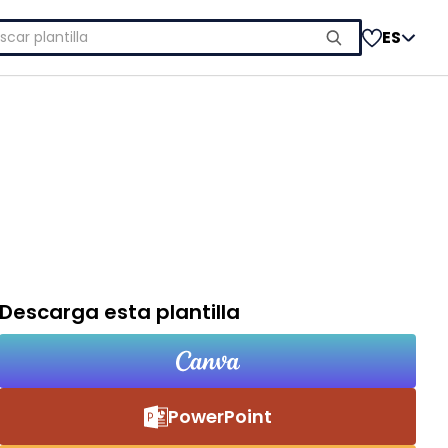
car:
ES
Descarga esta plantilla
PowerPoint