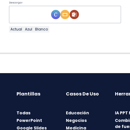
Descargar
Actual
Azul
Blanco
Plantillas
Casos De Uso
Herra
Todas
Educación
IA PPT
PowerPoint
Negocios
Combi
de fue
Google Slides
Medicina