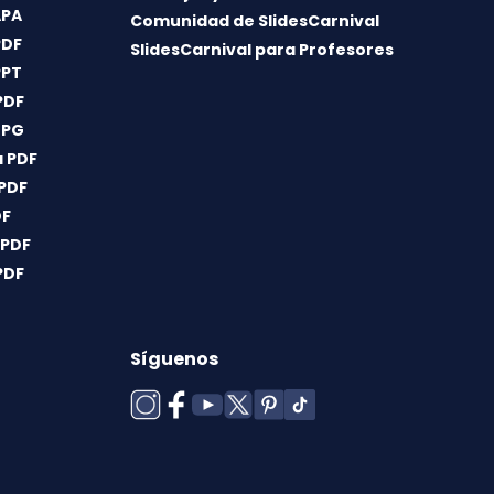
APA
Comunidad de SlidesCarnival
PDF
SlidesCarnival para Profesores
PPT
PDF
JPG
 PDF
 PDF
DF
 PDF
PDF
Síguenos