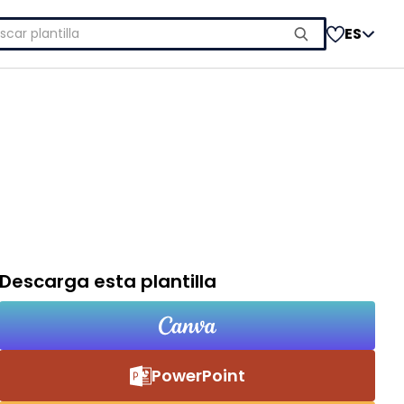
car:
ES
Descarga esta plantilla
PowerPoint