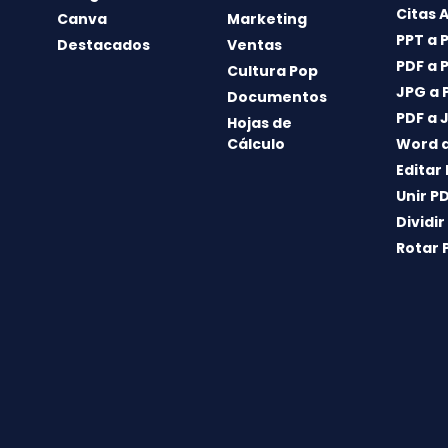
Citas 
Canva
Marketing
PPT a 
Destacados
Ventas
PDF a 
Cultura Pop
JPG a 
Documentos
PDF a 
Hojas de
Cálculo
Word a
Editar
Unir P
Dividir
Rotar 