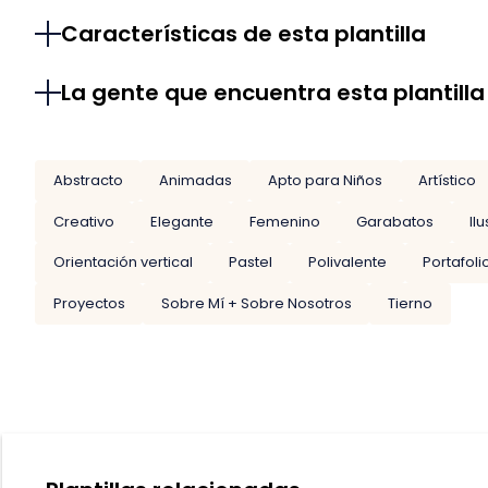
Características de esta plantilla
La gente que encuentra esta plantilla
Abstracto
Animadas
Apto para Niños
Artístico
Creativo
Elegante
Femenino
Garabatos
Il
Orientación vertical
Pastel
Polivalente
Portafoli
Proyectos
Sobre Mí + Sobre Nosotros
Tierno