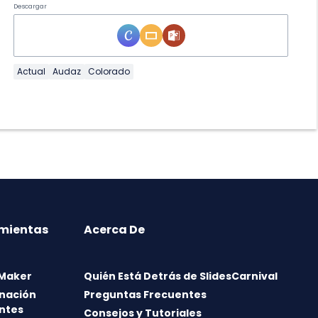
Descargar
Actual
Audaz
Colorado
mientas
Acerca De
 Maker
Quién Está Detrás de SlidesCarnival
nación
Preguntas Frecuentes
ntes
Consejos y Tutoriales