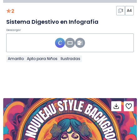
2
1
A4
Sistema Digestivo en Infografía
Descargar
Amarillo
Apto para Niños
Ilustradas