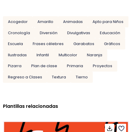
Acogedor
Amarillo
Animadas
Apto para Niños
Cronología
Diversión
Divulgativas
Educación
Escuela
Frases célebres
Garabatos
Gráficos
Ilustradas
Infantil
Multicolor
Naranja
Pizarra
Plan de clase
Primaria
Proyectos
Regreso a Clases
Textura
Tierno
Plantillas relacionadas