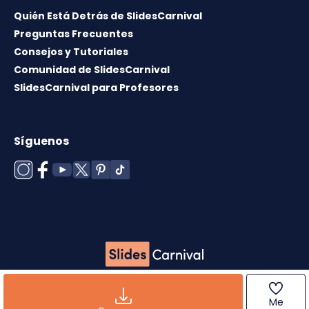
Quién Está Detrás de SlidesCarnival
Preguntas Frecuentes
Consejos y Tutoriales
Comunidad de SlidesCarnival
SlidesCarnival para Profesores
Síguenos
Copyright © 2026 ·
Término de uso
·
Licencia de
plantillas
·
Política de cookies
·
Política de
Me
privacidad