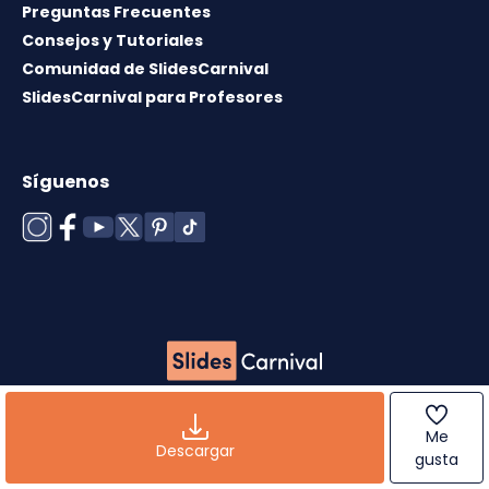
Preguntas Frecuentes
Consejos y Tutoriales
Comunidad de SlidesCarnival
SlidesCarnival para Profesores
Síguenos
Copyright © 2026 ·
Término de uso
·
Licencia de
plantillas
·
Política de cookies
·
Política de
Me
privacidad
Descargar
gusta