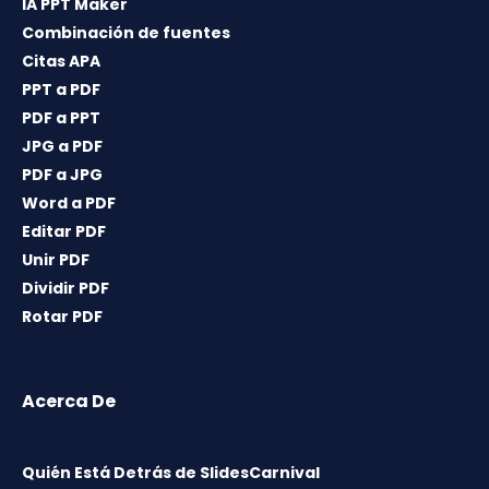
IA PPT Maker
Combinación de fuentes
Citas APA
PPT a PDF
PDF a PPT
JPG a PDF
PDF a JPG
Word a PDF
Editar PDF
Unir PDF
Dividir PDF
Rotar PDF
Acerca De
Quién Está Detrás de SlidesCarnival