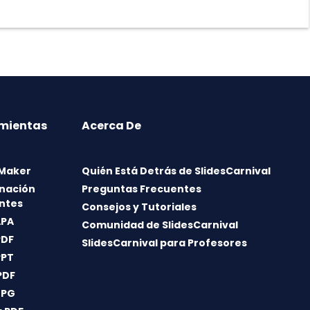
mientas
Acerca De
 Maker
Quién Está Detrás de SlidesCarnival
nación
Preguntas Frecuentes
ntes
Consejos y Tutoriales
APA
Comunidad de SlidesCarnival
PDF
SlidesCarnival para Profesores
PPT
PDF
JPG