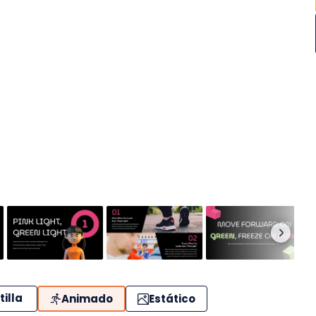
tilla
Animado
Estático