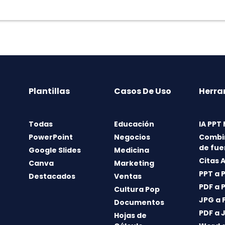
Plantillas
Casos De Uso
Herra
Todas
Educación
IA PPT
PowerPoint
Negocios
Combi
de fue
Google Slides
Medicina
Citas 
Canva
Marketing
PPT a 
Destacados
Ventas
PDF a 
Cultura Pop
JPG a 
Documentos
PDF a 
Hojas de