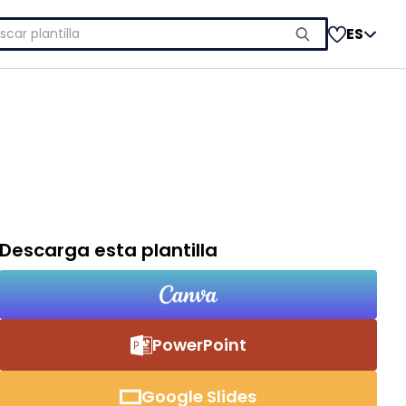
car:
ES
Descarga esta plantilla
PowerPoint
Google Slides