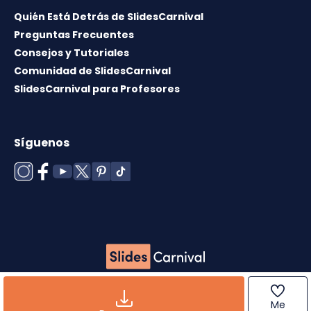
Quién Está Detrás de SlidesCarnival
Preguntas Frecuentes
Consejos y Tutoriales
Comunidad de SlidesCarnival
SlidesCarnival para Profesores
Síguenos
Copyright © 2026 ·
Término de uso
·
Licencia de
plantillas
·
Política de cookies
·
Política de
Me
privacidad