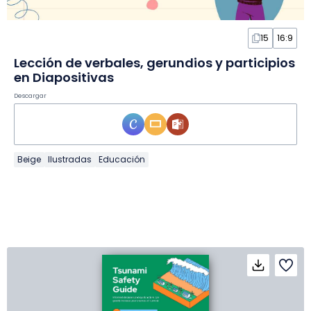
15
16:9
Lección de verbales, gerundios y participios
en Diapositivas
Descargar
Beige
Ilustradas
Educación