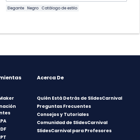
Elegante
Negro
Catálogo de estilo
mientas
Acerca De
 Maker
Quién Está Detrás de SlidesCarnival
nación
Preguntas Frecuentes
ntes
Consejos y Tutoriales
APA
Comunidad de SlidesCarnival
PDF
SlidesCarnival para Profesores
PPT