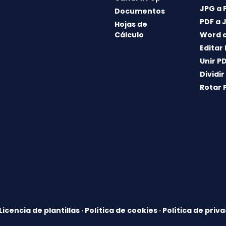
JPG a 
Documentos
PDF a 
Hojas de
Cálculo
Word a
Editar
Unir P
Dividir
Rotar 
Licencia de plantillas
·
Política de cookies
·
Política de priv