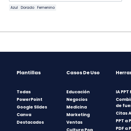
Azul
Dorado
Femenino
Plantillas
Casos De Uso
Herra
Todas
Educación
IA PPT
PowerPoint
Negocios
Combi
de fue
Google Slides
Medicina
Citas 
Canva
Marketing
PPT a 
Destacados
Ventas
PDF a 
Cultura Pop