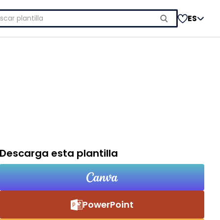
car:
ES
Descarga esta plantilla
PowerPoint