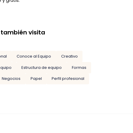
y gratis.
 también visita
onal
Conoce al Equipo
Creativo
Equipo
Estructura de equipo
Formas
Negocios
Papel
Perfil profesional