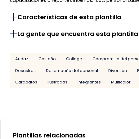
capacitaciones o reportes internos. 100% personalizable 
Características de esta plantilla
La gente que encuentra esta plantilla
Audaz
Castaño
Collage
Compromiso del pers
Desastres
Desempeño del personal
Diversión
Garabatos
Ilustradas
Integrantes
Multicolor
Plantillas relacionadas