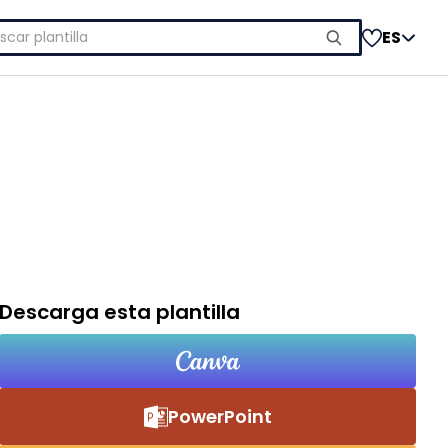
car:
ES
Descarga esta plantilla
PowerPoint