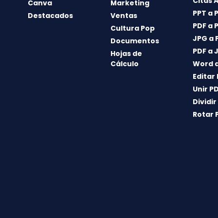
Citas 
Canva
Marketing
PPT a 
Destacados
Ventas
PDF a 
Cultura Pop
JPG a 
Documentos
PDF a 
Hojas de
Cálculo
Word a
Editar
Unir P
Dividir
Rotar 