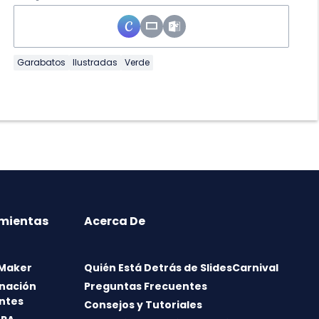
Garabatos
Ilustradas
Verde
mientas
Acerca De
 Maker
Quién Está Detrás de SlidesCarnival
nación
Preguntas Frecuentes
ntes
Consejos y Tutoriales