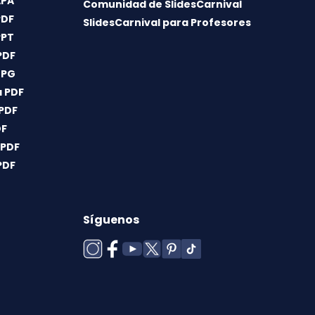
APA
Comunidad de SlidesCarnival
PDF
SlidesCarnival para Profesores
PPT
PDF
JPG
 PDF
 PDF
DF
 PDF
PDF
Síguenos