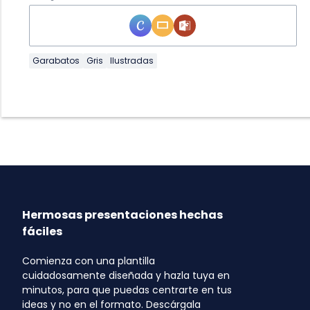
Garabatos
Gris
Ilustradas
Hermosas presentaciones hechas
fáciles
Comienza con una plantilla
cuidadosamente diseñada y hazla tuya en
minutos, para que puedas centrarte en tus
ideas y no en el formato. Descárgala