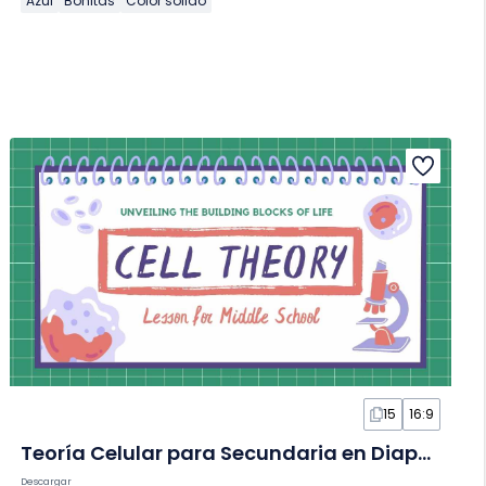
Azul
Bonitas
Color sólido
15
16:9
Teoría Celular para Secundaria en Diapositivas
Descargar