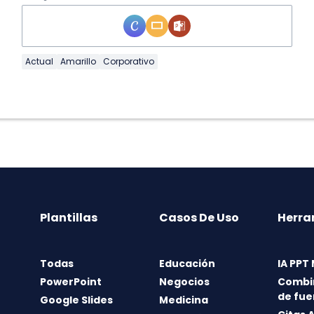
Actual
Amarillo
Corporativo
Plantillas
Casos De Uso
Herra
Todas
Educación
IA PPT
PowerPoint
Negocios
Combi
de fue
Google Slides
Medicina