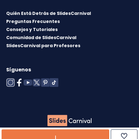
Quién Está Detrás de SlidesCarnival
Preguntas Frecuentes
Consejos y Tutoriales
Comunidad de SlidesCarnival
SlidesCarnival para Profesores
Síguenos
Copyright © 2026 ·
Término de uso
·
Licencia de
plantillas
·
Política de cookies
·
Política de