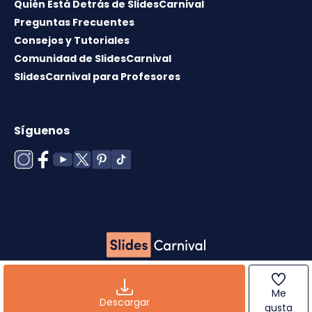
Quién Está Detrás de SlidesCarnival
Preguntas Frecuentes
Consejos y Tutoriales
Comunidad de SlidesCarnival
SlidesCarnival para Profesores
Síguenos
Copyright © 2026 ·
Término de uso
·
Licencia de
plantillas
·
Política de cookies
·
Política de
Me
privacidad
Descargar
gusta