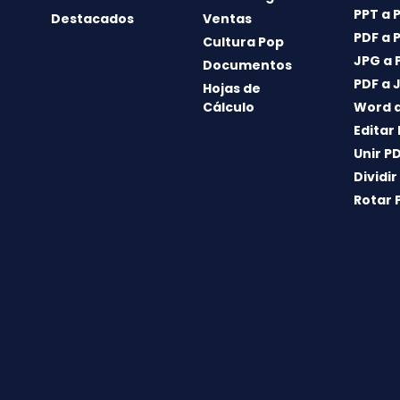
PPT a 
Destacados
Ventas
PDF a 
Cultura Pop
JPG a 
Documentos
PDF a 
Hojas de
Cálculo
Word a
Editar
Unir P
Dividir
Rotar 