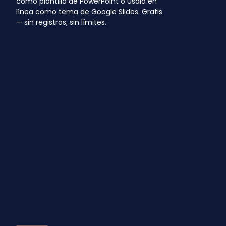
como plantilla de PowerPoint o úsala en
línea como tema de Google Slides. Gratis
— sin registros, sin límites.