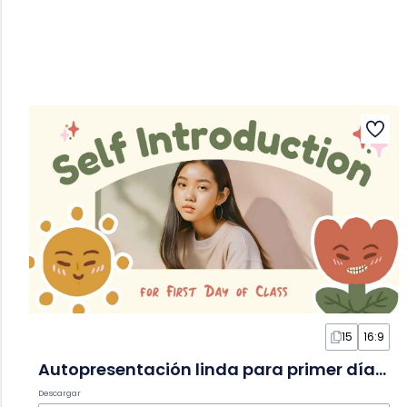
15
16:9
Autopresentación linda para primer día de clases en Diapositivas
Descargar