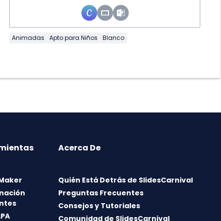
Animadas
Apto para Niños
Blanco
mientas
Acerca De
 Maker
Quién Está Detrás de SlidesCarnival
nación
Preguntas Frecuentes
ntes
Consejos y Tutoriales
APA
Comunidad de SlidesCarnival