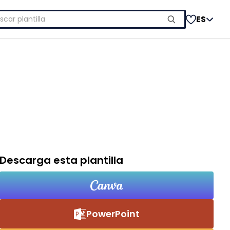
car:
ES
Descarga esta plantilla
PowerPoint