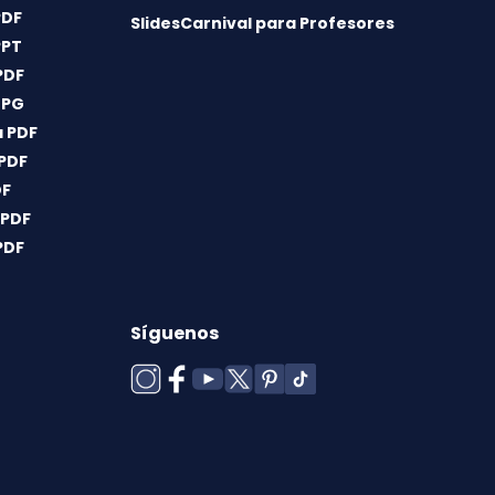
PDF
SlidesCarnival para Profesores
PPT
PDF
JPG
 PDF
 PDF
DF
 PDF
PDF
Síguenos