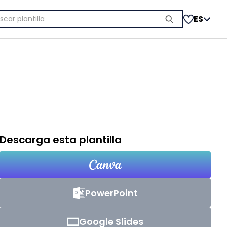
car:
ES
Descarga esta plantilla
PowerPoint
Google Slides