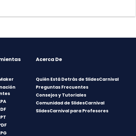
mientas
Acerca De
 Maker
Quién Está Detrás de SlidesCarnival
nación
Preguntas Frecuentes
ntes
Consejos y Tutoriales
APA
Comunidad de SlidesCarnival
PDF
SlidesCarnival para Profesores
PPT
PDF
JPG