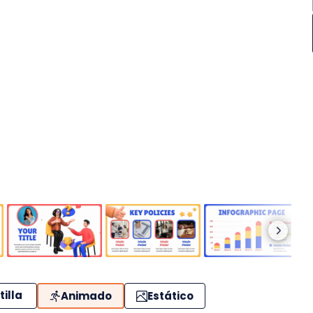
tilla
Animado
Estático