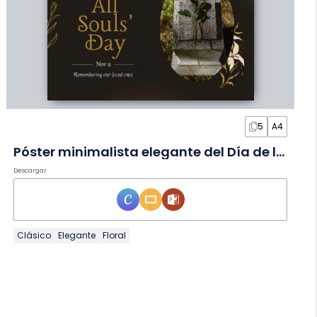
5
A4
Póster minimalista elegante del Día de los Fieles Difuntos en Póster
Descargar
Clásico
Elegante
Floral