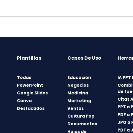
Plantillas
Casos De Uso
Herra
Todas
Educación
IA PPT
PowerPoint
Negocios
Combi
de fue
Google Slides
Medicina
Citas 
Canva
Marketing
PPT a 
Destacados
Ventas
PDF a 
Cultura Pop
JPG a 
Documentos
PDF a 
Hojas de