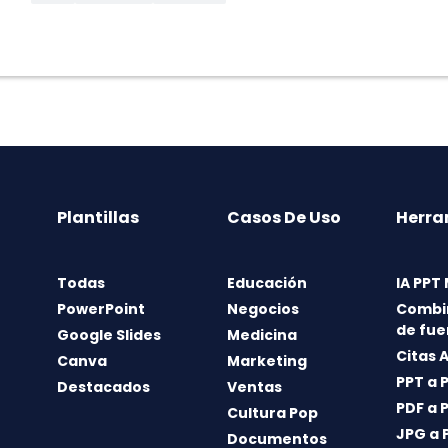
Plantillas
Casos De Uso
Herra
Todas
Educación
IA PPT
PowerPoint
Negocios
Combi
de fue
Google Slides
Medicina
Citas 
Canva
Marketing
PPT a 
Destacados
Ventas
PDF a 
Cultura Pop
JPG a 
Documentos