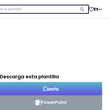
car:
ES
Descarga esta plantilla
PowerPoint