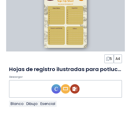
5
A4
Hojas de registro ilustradas para potluck de Thanksgiving en Diapositivas
Descargar
Blanco
Dibujo
Esencial