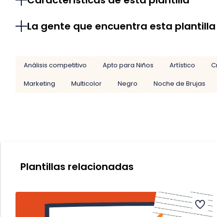
Características de esta plantilla
La gente que encuentra esta plantilla
Análisis competitivo
Apto para Niños
Artístico
C
Marketing
Multicolor
Negro
Noche de Brujas
Plantillas relacionadas