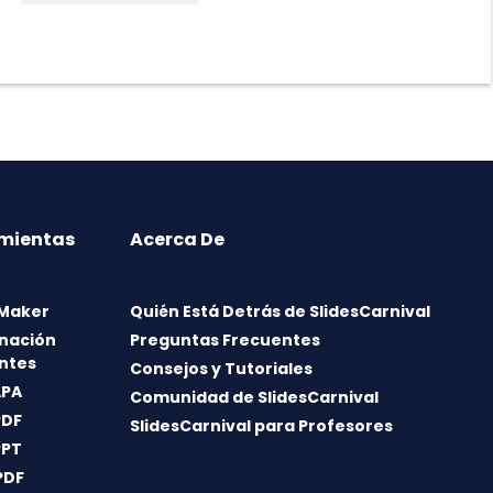
mientas
Acerca De
 Maker
Quién Está Detrás de SlidesCarnival
nación
Preguntas Frecuentes
ntes
Consejos y Tutoriales
APA
Comunidad de SlidesCarnival
PDF
SlidesCarnival para Profesores
PPT
PDF