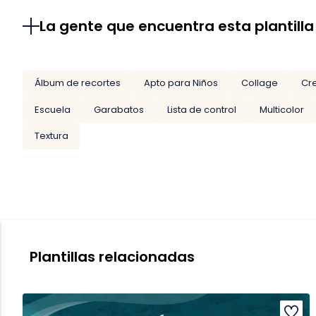
La gente que encuentra esta plantilla
Álbum de recortes
Apto para Niños
Collage
Cr
Escuela
Garabatos
Lista de control
Multicolor
Textura
Plantillas relacionadas