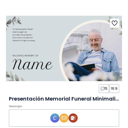
15
16:9
Presentación Memorial Funeral Minimalista Floral en Diapositivas
Descargar