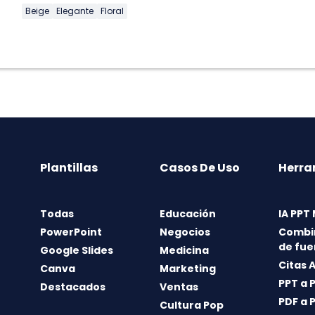
Beige
Elegante
Floral
Plantillas
Casos De Uso
Herra
Todas
Educación
IA PPT
PowerPoint
Negocios
Combi
de fue
Google Slides
Medicina
Citas 
Canva
Marketing
PPT a 
Destacados
Ventas
PDF a 
Cultura Pop