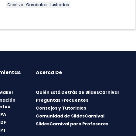
Creativo
Garabatos
Ilustradas
mientas
Acerca De
 Maker
Quién Está Detrás de SlidesCarnival
nación
Preguntas Frecuentes
ntes
Consejos y Tutoriales
APA
Comunidad de SlidesCarnival
PDF
SlidesCarnival para Profesores
PPT