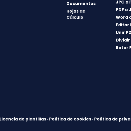
JPG a 
Documentos
PDF a 
Hojas de
Cálculo
Word a
Editar
Unir P
Dividir
Rotar 
Licencia de plantillas
·
Política de cookies
·
Política de priv