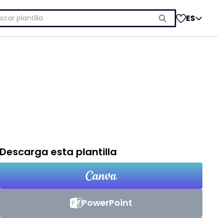
car:
ES
Descarga esta plantilla
PowerPoint