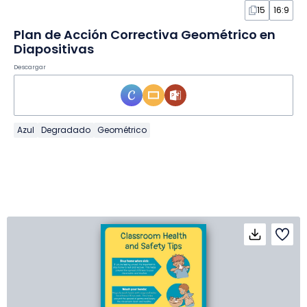
15
16:9
Plan de Acción Correctiva Geométrico en
Diapositivas
Descargar
Azul
Degradado
Geométrico