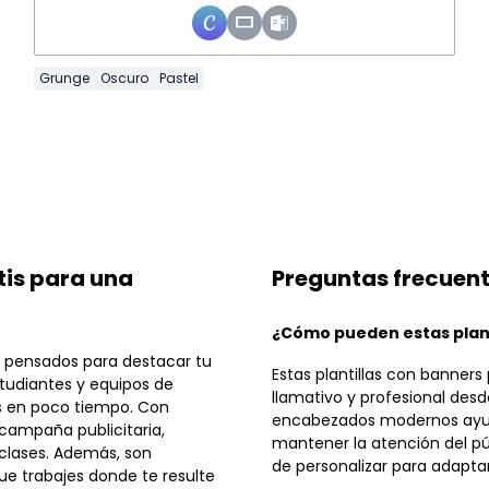
Grunge
Oscuro
Pastel
tis para una
Preguntas frecuen
¿Cómo pueden estas plant
s pensados para destacar tu
Estas plantillas con banners
studiantes y equipos de
llamativo y profesional desde
s en poco tiempo. Con
encabezados modernos ayuda
 campaña publicitaria,
mantener la atención del p
 clases. Además, son
de personalizar para adapta
ue trabajes donde te resulte