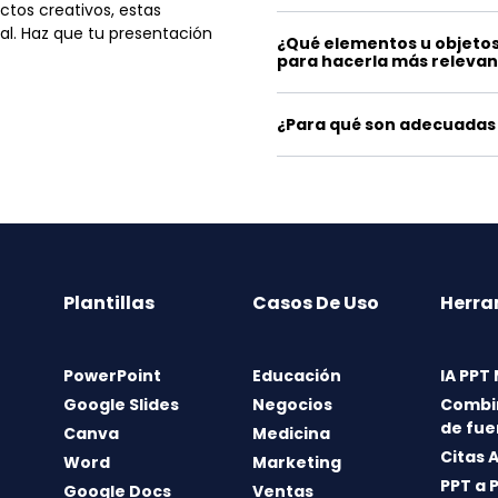
tos creativos, estas
al. Haz que tu presentación
¿Qué elementos u objetos
para hacerla más releva
¿Para qué son adecuadas 
Plantillas
Casos De Uso
Herra
PowerPoint
Educación
IA PPT
Google Slides
Negocios
Combi
de fue
Canva
Medicina
Citas 
Word
Marketing
PPT a 
Google Docs
Ventas