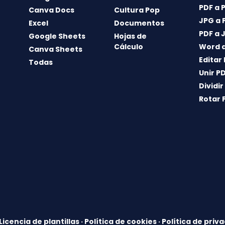
PDF a 
Canva Docs
Cultura Pop
JPG a 
Excel
Documentos
PDF a 
Google Sheets
Hojas de
Cálculo
Word a
Canva Sheets
Editar
Todas
Unir P
Dividir
Rotar 
Licencia de plantillas
·
Política de cookies
·
Política de priv