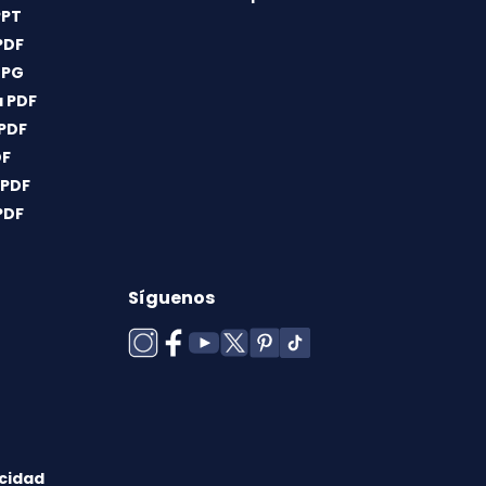
PPT
PDF
JPG
 PDF
 PDF
DF
 PDF
PDF
Síguenos
acidad