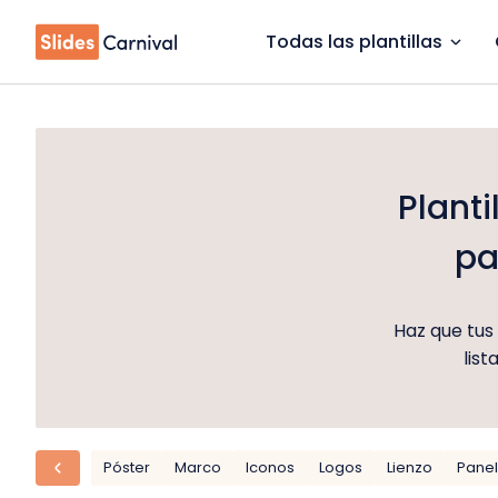
Todas las plantillas
Planti
pa
Haz que tus
list
Póster
Marco
Iconos
Logos
Lienzo
Panel