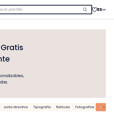
car:
ES
 Gratis
nte
onalizables,
adas.
Junta directiva
Tipografía
Retícula
Fotografías
Carta