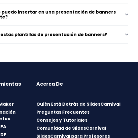
 puedo insertar en una presentación de banners
nte?
estas plantillas de presentación de banners?
mientas
Acerca De
 Maker
Quién Está Detrás de SlidesCarnival
nación
Preguntas Frecuentes
ntes
Consejos y Tutoriales
APA
Comunidad de SlidesCarnival
PDF
SlidesCarnival para Profesores