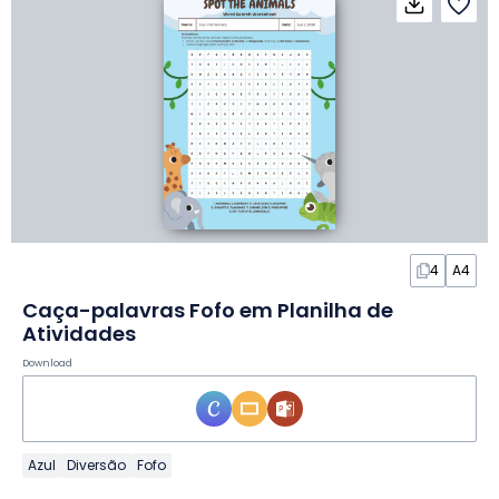
4
A4
Caça-palavras Fofo em Planilha de
Atividades
Download
Azul
Diversão
Fofo