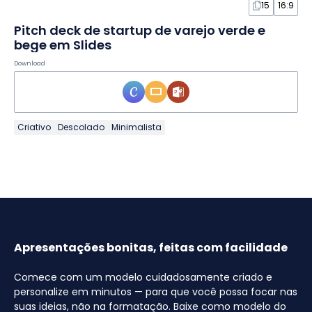
15
16:9
Pitch deck de startup de varejo verde e
bege em Slides
Download
Criativo
Descolado
Minimalista
Apresentações bonitas, feitas com facilidade
Comece com um modelo cuidadosamente criado e
personalize em minutos — para que você possa focar nas
suas ideias, não na formatação. Baixe como modelo do