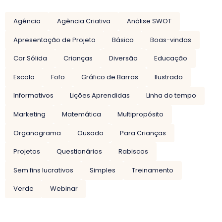
Agência
Agência Criativa
Análise SWOT
Apresentação de Projeto
Básico
Boas-vindas
Cor Sólida
Crianças
Diversão
Educação
Escola
Fofo
Gráfico de Barras
Ilustrado
Informativos
Lições Aprendidas
Linha do tempo
Marketing
Matemática
Multipropósito
Organograma
Ousado
Para Crianças
Projetos
Questionários
Rabiscos
Sem fins lucrativos
Simples
Treinamento
Verde
Webinar