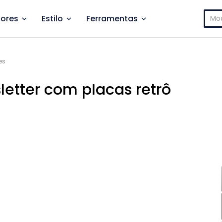
Pesq
ores
Estilo
Ferramentas
por:
es
letter com placas retrô