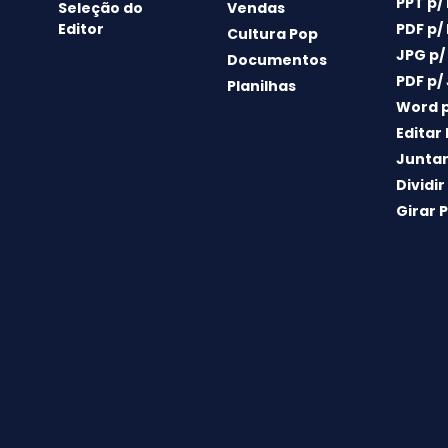
PPT p/
Seleção do
Vendas
Editor
PDF p/
Cultura Pop
JPG p/
Documentos
PDF p/
Planilhas
Word p
Editar
Juntar
Dividir
Girar 