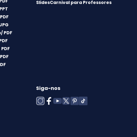
 PDF
SlidesCarnival para Professores
 PPT
 PDF
 JPG
/ PDF
 PDF
 PDF
 PDF
PDF
Siga-nos