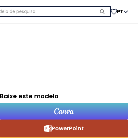
uisar
PT
Baixe este modelo
PowerPoint