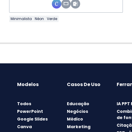
Minimalista
Néon
Verde
Modelos
Casos De Uso
Ferra
Todos
Educação
IA PPT
PowerPoint
Negócios
Combi
de fon
Google Slides
Médico
Citaçã
Canva
Marketing