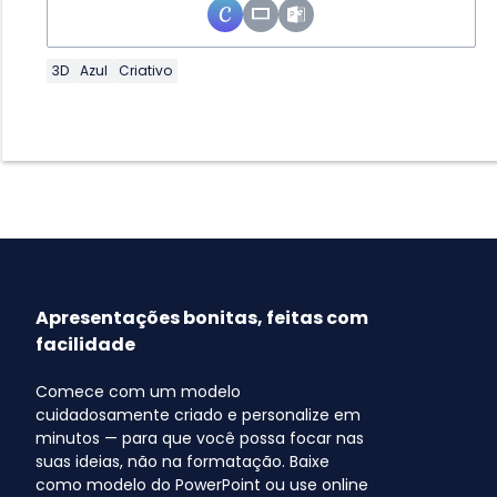
3D
Azul
Criativo
Apresentações bonitas, feitas com
facilidade
Comece com um modelo
cuidadosamente criado e personalize em
minutos — para que você possa focar nas
suas ideias, não na formatação. Baixe
como modelo do PowerPoint ou use online