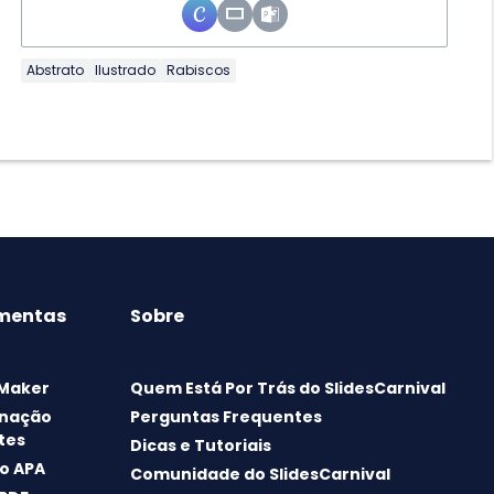
Abstrato
Ilustrado
Rabiscos
mentas
Sobre
 Maker
Quem Está Por Trás do SlidesCarnival
nação
Perguntas Frequentes
tes
Dicas e Tutoriais
o APA
Comunidade do SlidesCarnival