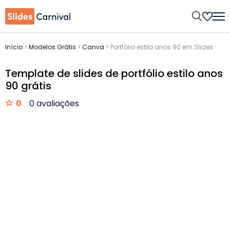
Início
>
Modelos Grátis
>
Canva
>
Portfólio estilo anos 90 em Slides
Template de slides de portfólio estilo anos
90 grátis
0
0 avaliações