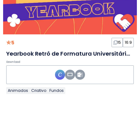
5
15
16:9
Yearbook Retrô de Formatura Universitária em Slides
Download
Animados
Criativo
Fundos