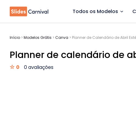
Todos os Modelos
C
Início
>
Modelos Grátis
>
Canva
>
Planner de Calendário de Abril Est
Planner de calendário de abr
0
0 avaliações