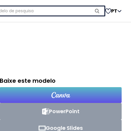
uisar
PT
Baixe este modelo
PowerPoint
Google Slides