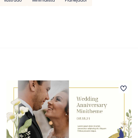
Ilustrado
Minimalista
Planejador