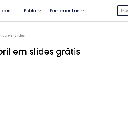
Pesq
ores
Estilo
Ferramentas
por:
ético em Slides
il em slides grátis