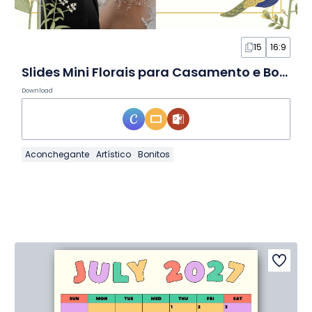
15
16:9
Slides Mini Florais para Casamento e Bodas
Download
Aconchegante
Artístico
Bonitos