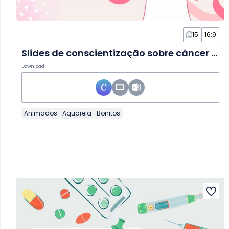
15
16:9
Slides de conscientização sobre câncer de mama rosa e bege
Download
Animados
Aquarela
Bonitos