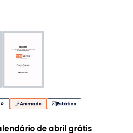
lo
Animado
Estático
endário de abril grátis