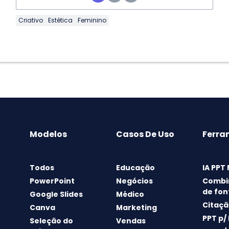
Criativo
Estética
Feminino
Modelos
Casos De Uso
Ferra
Todos
Educação
IA PPT
PowerPoint
Negócios
Combi
de fon
Google Slides
Médico
Citaçã
Canva
Marketing
PPT p/
Seleção do
Vendas