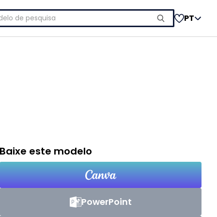
uisar
PT
Baixe este modelo
PowerPoint