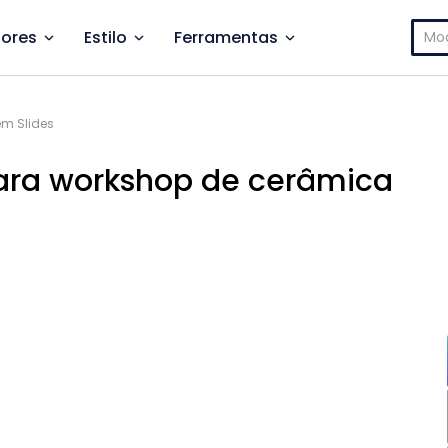
Pesq
ores
Estilo
Ferramentas
por:
m Slides
para workshop de cerâmica