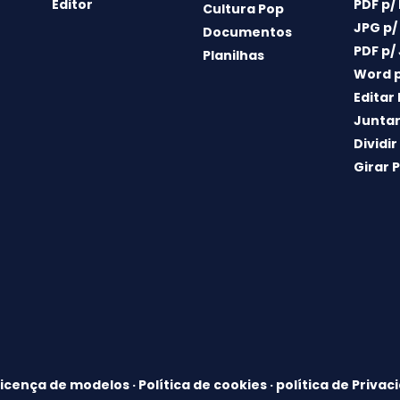
Editor
PDF p/
Cultura Pop
JPG p/
Documentos
PDF p/
Planilhas
Word p
Editar
Juntar
Dividir
Girar 
Licença de modelos
·
Política de cookies
·
política de Privac