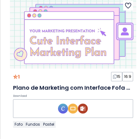
1
15
16:9
Plano de Marketing com Interface Fofa em Tons Pastel em Slides
Download
Fofo
Fundos
Pastel