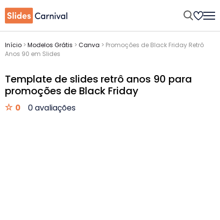
Início
>
Modelos Grátis
>
Canva
>
Promoções de Black Friday Retrô
Anos 90 em Slides
Template de slides retrô anos 90 para
promoções de Black Friday
0
0 avaliações