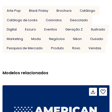
Arte Pop
Black Friday
Brochura
Catálogo
Catálogo de Looks
Coloridos
Descolado
Digital
Escuro
Eventos
Geração Z
Ilustrado
Marketing
Moda
Negócios
Néon
Ousado
Pesquisa de Mercado
Produto
Roxo
Vendas
Modelos relacionados