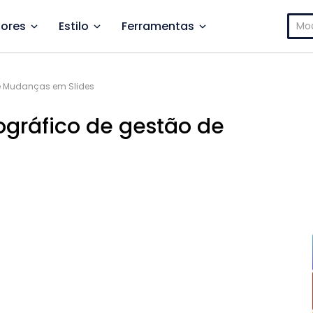
Pesq
ores
Estilo
Ferramentas
por:
de Mudanças em Slides
ográfico de gestão de