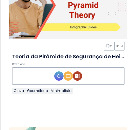
15
16:9
Teoria da Pirâmide de Segurança de Heinrich Simples em Slides
Download
Cinza
Geométrico
Minimalista