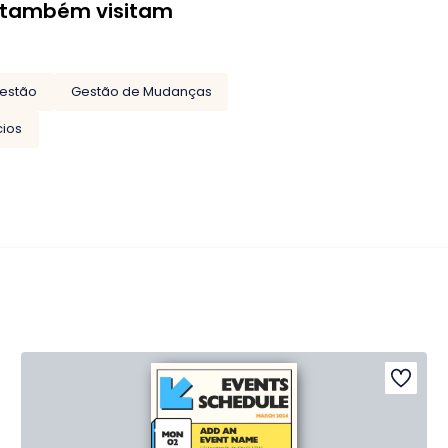
 também visitam
estão
Gestão de Mudanças
cios