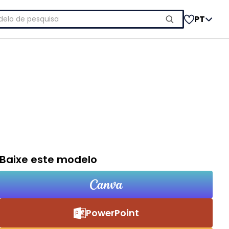
uisar
PT
Baixe este modelo
PowerPoint