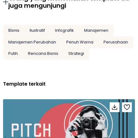
juga mengunjungi
Bisnis
Ilustratif
Infografik
Manajemen
Manajemen Perubahan
Penuh Warna
Perusahaan
Putih
Rencana Bisnis
Strategi
Template terkait