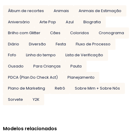
Álbum de recortes
Animais
Animais de Estimação
Aniversário
Arte Pop
Azul
Biografia
Brilho com Glitter
Cães
Coloridos
Cronograma
Diário
Diversão
Festa
Fluxo de Processo
Fofo
Linha do tempo
Lista de Verificação
Ousado
Para Crianças
Pauta
PDCA (Plan Do Check Act)
Planejamento
Plano de Marketing
Retrô
Sobre Mim + Sobre Nós
Sorvete
Y2K
Modelos relacionados