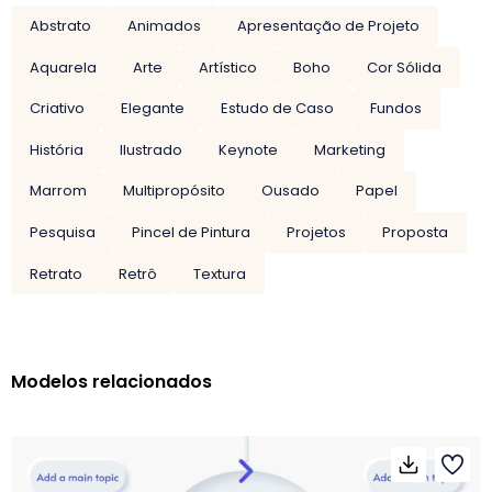
Abstrato
Animados
Apresentação de Projeto
Aquarela
Arte
Artístico
Boho
Cor Sólida
Criativo
Elegante
Estudo de Caso
Fundos
História
Ilustrado
Keynote
Marketing
Marrom
Multipropósito
Ousado
Papel
Pesquisa
Pincel de Pintura
Projetos
Proposta
Retrato
Retrô
Textura
Modelos relacionados