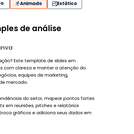
lo
Animado
Estático
ples de análise
anva
ação? Este template de slides em
es com clareza e manter a atenção do
negócios, equipes de marketing,
 de mercado.
tendências do setor, mapear pontos fortes
s em reuniões, pitches e relatórios
, troca gráficos e adiciona seus dados em