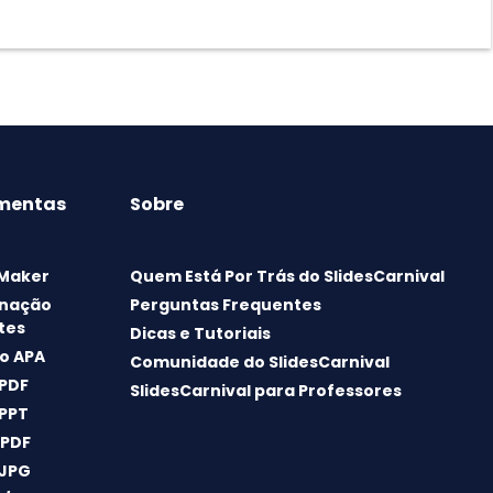
mentas
Sobre
 Maker
Quem Está Por Trás do SlidesCarnival
nação
Perguntas Frequentes
tes
Dicas e Tutoriais
o APA
Comunidade do SlidesCarnival
 PDF
SlidesCarnival para Professores
 PPT
 PDF
 JPG