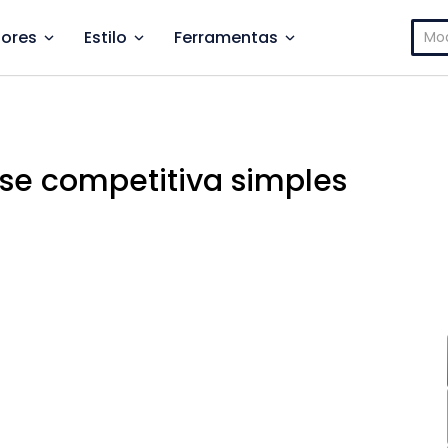
Pesq
ores
Estilo
Ferramentas
por:
ise competitiva simples