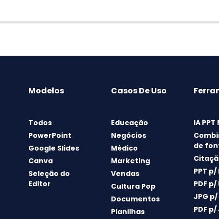
Modelos
Casos De Uso
Ferra
Todos
Educação
IA PPT
PowerPoint
Negócios
Combi
de fon
Google Slides
Médico
Citaçã
Canva
Marketing
PPT p/
Seleção do
Vendas
Editor
PDF p/
Cultura Pop
JPG p/
Documentos
PDF p/
Planilhas