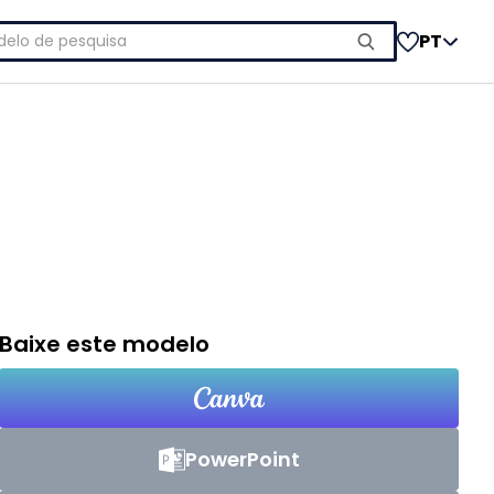
uisar
PT
Baixe este modelo
PowerPoint