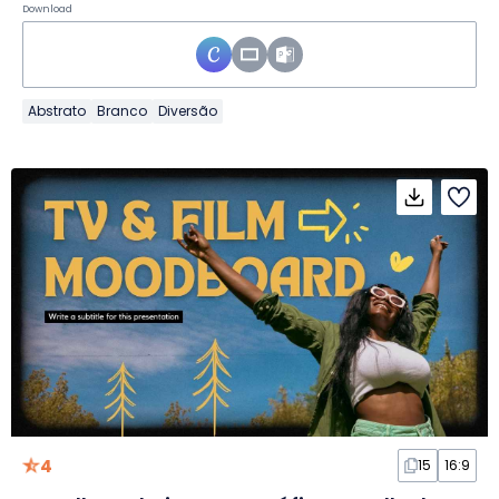
Download
Abstrato
Branco
Diversão
4
15
16:9