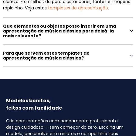
clareza. E o melhor: dá para ajustar cores, fontes e imagens
rapidinho. Veja estes
templates de apresentação
.
Que elementos ou objetos posso inserir em uma
apresentação de música clássica para deixá-la
mais relevante?
Para que servem esses templates de
apresentação de música clássica?
Modelos bonitos,
feitos com facilidade
Crie apresentações com acabamento profissional e
design cuidadoso — sem começar do zero. Escolha um
modelo, personalize em minutos e compartilhe suas