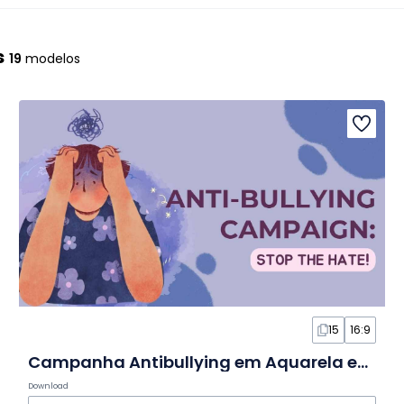
s
19
modelos
15
16:9
Campanha Antibullying em Aquarela em Slides
Download