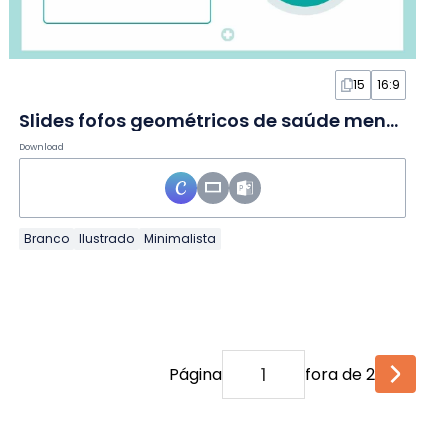
15
16:9
Slides fofos geométricos de saúde mental
Download
Branco
Ilustrado
Minimalista
Página
fora de 2