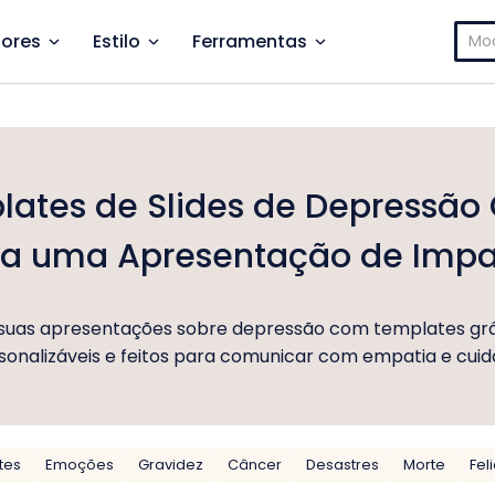
Pesq
ores
Estilo
Ferramentas
por:
ates de Slides de Depressão 
ra uma Apresentação de Impa
suas apresentações sobre depressão com templates grát
sonalizáveis e feitos para comunicar com empatia e cuid
tes
Emoções
Gravidez
Câncer
Desastres
Morte
Fel