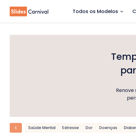
Todos os Modelos
C
Templ
pa
Renove 
per
Saúde Mental
Estresse
Dor
Doenças
Diabe