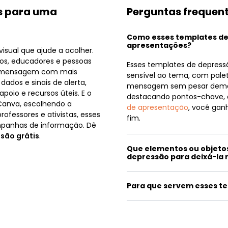
is para uma
Perguntas frequen
Como esses templates d
apresentações?
visual que ajude a acolher.
ogos, educadores e pessoas
Esses templates de depress
a mensagem com mais
sensível ao tema, com pale
dados e sinais de alerta,
mensagem sem pesar demais
poio e recursos úteis. E o
destacando pontos-chave, 
 Canva, escolhendo a
de apresentação
, você ga
rofessores e ativistas, esses
fim.
mpanhas de informação. Dê
são grátis
.
Que elementos ou objeto
depressão para deixá-la 
Para que servem esses t