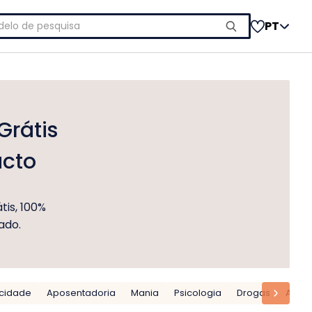
uisar
PT
Grátis
cto
is, 100%
ado.
icidade
Aposentadoria
Mania
Psicologia
Drogas
Amor