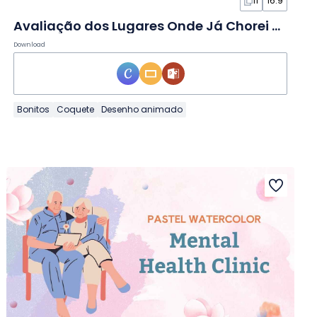
11
16:9
Avaliação dos Lugares Onde Já Chorei em Slides
Download
Bonitos
Coquete
Desenho animado