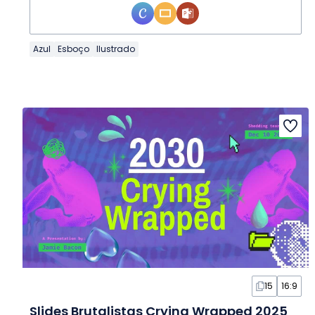
Azul
Esboço
Ilustrado
15
16:9
Slides Brutalistas Crying Wrapped 2025