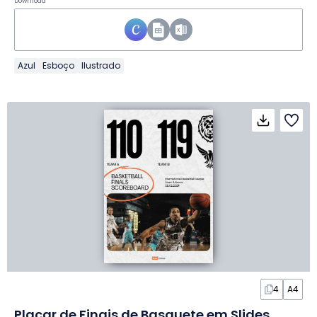
Download
Azul
Esboço
Ilustrado
4
A4
Placar de Finais de Basquete em Slides