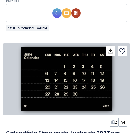
Download
Azul
Moderno
Verde
2
A4
Calendário Simples de Junho de 2027 em Slides