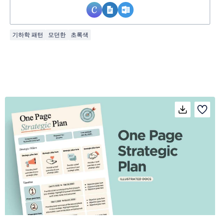
기하학 패턴
모던한
초록색