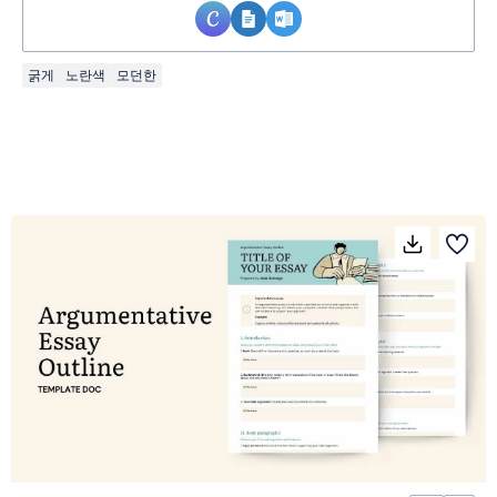
굵게
노란색
모던한