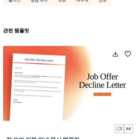
웰니스
응급 처치
의료
자주색
정보
관련 템플릿
2
A4