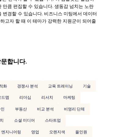
 만큼 편집할 수 있습니다. 생동감 넘치는 노란
 변경할 수 있습니다. 비즈니스 미팅에서 데이터
하고자 할 때 이 테마가 강력한 지원군이 되어줄
방문합니다.
적화
경쟁사 분석
교육 트레이닝
기술
로드맵
리더십
리서치
마케팅
자인
부동산
비교 분석
비영리 단체
피치
소셜 미디어
스타트업
엔지니어링
영업
오렌지색
올인원