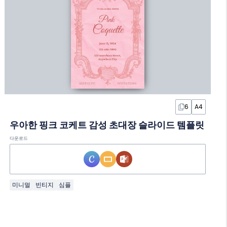
6
A4
우아한 핑크 코케트 감성 초대장 슬라이드 템플릿
다운로드
미니멀
빈티지
심플