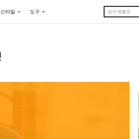
검
스타일
도구
색:
릿