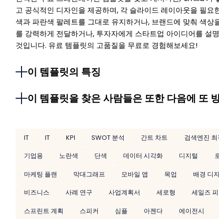
고 공식적인 디자인을 제공하며, 각 슬라이드 레이아웃을 필요한
색과 파란색 팔레트를 그대로 유지하거나, 브랜드에 맞춰 색상을
를 강력하게 전달하거나, 투자자에게 스타트업 아이디어를 설명
것입니다. 유료 템플릿의 고품질을 무료로 경험해보세요!
이 템플릿의 특징
이 템플릿을 찾은 사람들은 또한 다음에 또 
IT
IT
KPI
SWOT 분석
간트 차트
검색엔진 최
기업용
노란색
단색
데이터 시각화
디지털
마케팅 플랜
막대그래프
모바일 앱
목업
배경 디
비즈니스
사례 연구
사업계획서
세로형
세일즈 
스프린트 계획
스피커
심플
아젠다
에이전시