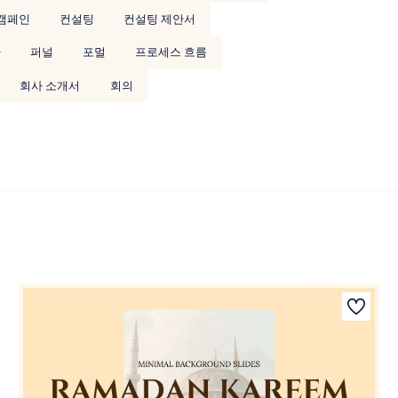
캠페인
컨설팅
컨설팅 제안서
자
퍼널
포멀
프로세스 흐름
회사 소개서
회의