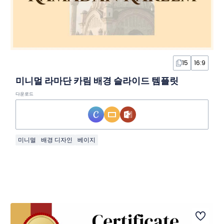
15
16:9
미니멀 라마단 카림 배경 슬라이드 템플릿
다운로드
미니멀
배경 디자인
베이지