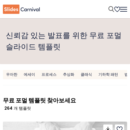
신뢰감 있는 발표를 위한 무료 포멀
슬라이드 템플릿
우아한
에세이
프로세스
추상화
클래식
기하학 패턴
법
무료 포멀 템플릿 찾아보세요
264
개 템플릿