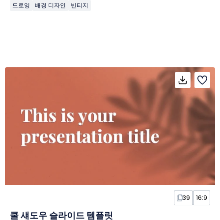
드로잉
배경 디자인
빈티지
39
16:9
쿨 섀도우 슬라이드 템플릿