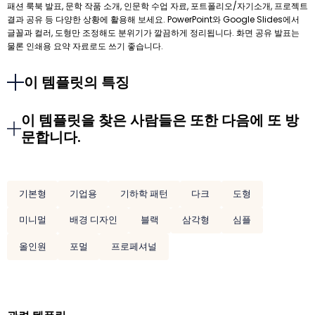
패션 룩북 발표, 문학 작품 소개, 인문학 수업 자료, 포트폴리오/자기소개, 프로젝트
결과 공유 등 다양한 상황에 활용해 보세요. PowerPoint와 Google Slides에서
글꼴과 컬러, 도형만 조정해도 분위기가 깔끔하게 정리됩니다. 화면 공유 발표는
물론 인쇄용 요약 자료로도 쓰기 좋습니다.
이 템플릿의 특징
이 템플릿을 찾은 사람들은 또한 다음에 또 방
문합니다.
기본형
기업용
기하학 패턴
다크
도형
미니멀
배경 디자인
블랙
삼각형
심플
올인원
포멀
프로페셔널