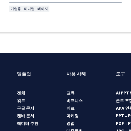
기업용
미니멀
베이지
템플릿
사용 사례
도구
전체
교육
AI PP
워드
비즈니스
폰트 조
구글 문서
의료
APA 인
캔바 문서
마케팅
PPT→P
에디터 추천
영업
PDF→P