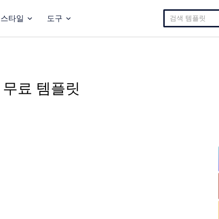
검
스타일
도구
색:
 무료 템플릿