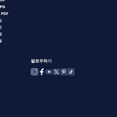
DF
PG
→PDF
집
전
합
할
팔로우하기