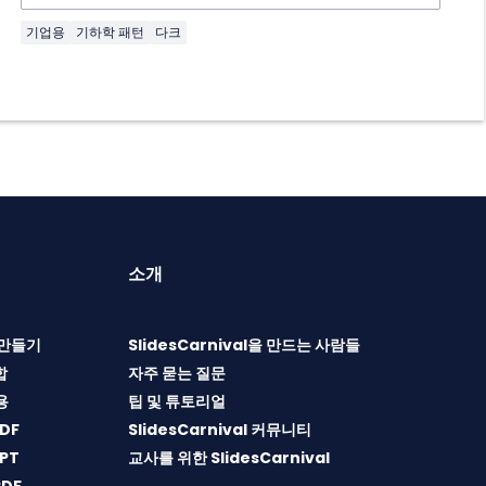
기업용
기하학 패턴
다크
소개
T 만들기
SlidesCarnival을 만드는 사람들
합
자주 묻는 질문
용
팁 및 튜토리얼
DF
SlidesCarnival 커뮤니티
PT
교사를 위한 SlidesCarnival