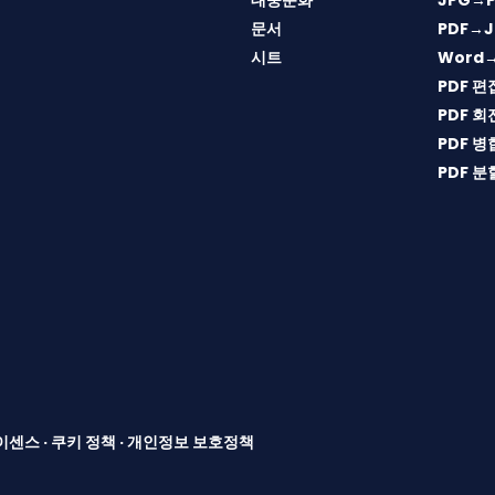
대중문화
JPG→P
문서
PDF→J
시트
Word
PDF 편
PDF 회
PDF 병
PDF 분
이센스
·
쿠키 정책
·
개인정보 보호정책