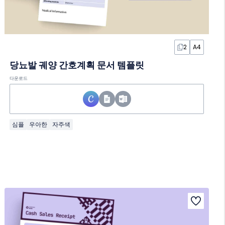
2
A4
당뇨발 궤양 간호계획 문서 템플릿
다운로드
심플
우아한
자주색