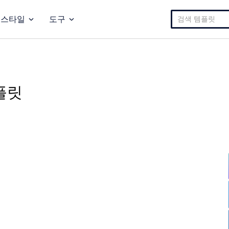
검
스타일
도구
색:
플릿