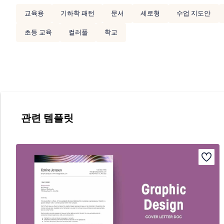
교육용
기하학 패턴
문서
세로형
수업 지도안
초등 교육
컬러풀
학교
관련 템플릿