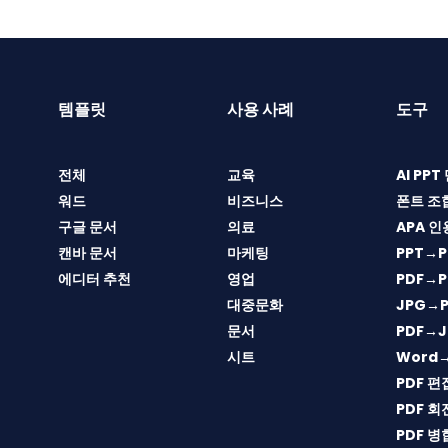
템플릿
사용 사례
도구
전체
교육
AI PP
워드
비즈니스
폰트 조
구글 문서
의료
APA 인
캔바 문서
마케팅
PPT→P
에디터 추천
영업
PDF→P
대중문화
JPG→P
문서
PDF→J
시트
Word
PDF 편
PDF 회
PDF 병