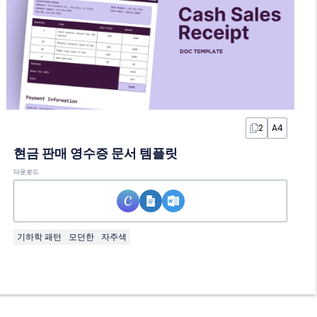
2
A4
현금 판매 영수증 문서 템플릿
다운로드
기하학 패턴
모던한
자주색