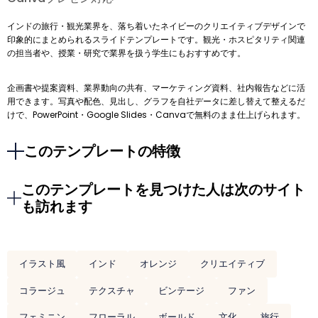
インドの旅行・観光業界を、落ち着いたネイビーのクリエイティブデザインで
印象的にまとめられるスライドテンプレートです。観光・ホスピタリティ関連
の担当者や、授業・研究で業界を扱う学生にもおすすめです。
企画書や提案資料、業界動向の共有、マーケティング資料、社内報告などに活
用できます。写真や配色、見出し、グラフを自社データに差し替えて整えるだ
けで、PowerPoint・Google Slides・Canvaで無料のまま仕上げられます。
このテンプレートの特徴
このテンプレートを見つけた人は次のサイト
も訪れます
イラスト風
インド
オレンジ
クリエイティブ
コラージュ
テクスチャ
ビンテージ
ファン
フェミニン
フローラル
ボールド
文化
旅行