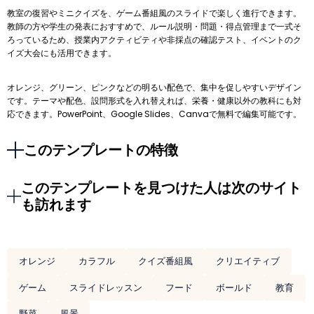
教室の復習やミニクイズを、ゲーム番組風のスライドで楽しく進行できます。
教師の方や学生の発表におすすめで、ルール説明・問題・得点管理まで一式そ
ろっているため、授業内アクティビティや非採点の確認テスト、イベントのク
イズ大会にも活用できます。
オレンジ、グリーン、ピンクなどの明るい配色で、集中を促しやすいデザイン
です。テーマや配色、設問形式を入れ替えれば、栄養・健康以外の教科にも対
応できます。PowerPoint、Google Slides、Canvaで無料で編集可能です。
このテンプレートの特徴
このテンプレートを見つけた人は次のサイト
も訪れます
オレンジ
カラフル
クイズ番組風
クリエイティブ
ゲーム
スライドレッスン
フード
ボールド
教育
野菜
風景