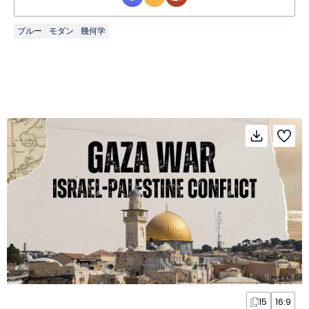
ブルー
モダン
幾何学
15
16:9