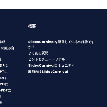
概要
T作成
SlidesCarnivalを運営しているのは誰です
か？
トの組み合
よくある質問
用
ヒントとチュートリアル
PDFに
SlidesCarnivalコミュニティ
PPTに
教師向けSlidesCarnival
PDFに
JPGに
をPDFに
集
転