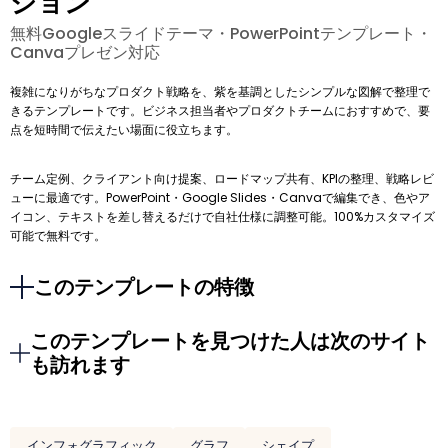
ション
無料Googleスライドテーマ・PowerPointテンプレート・
Canvaプレゼン対応
複雑になりがちなプロダクト戦略を、紫を基調としたシンプルな図解で整理で
きるテンプレートです。ビジネス担当者やプロダクトチームにおすすめで、要
点を短時間で伝えたい場面に役立ちます。
チーム定例、クライアント向け提案、ロードマップ共有、KPIの整理、戦略レビ
ューに最適です。PowerPoint・Google Slides・Canvaで編集でき、色やア
イコン、テキストを差し替えるだけで自社仕様に調整可能。100%カスタマイズ
可能で無料です。
このテンプレートの特徴
このテンプレートを見つけた人は次のサイト
も訪れます
インフォグラフィック
グラフ
シェイプ