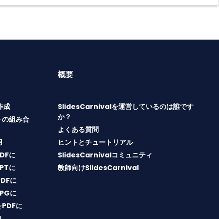
概要
T作成
SlidesCarnivalを運営しているのは誰です
か？
トの組み合
よくある質問
用
ヒントとチュートリアル
PDFに
SlidesCarnivalコミュニティ
PPTに
教師向けSlidesCarnival
PDFに
JPGに
をPDFに
集