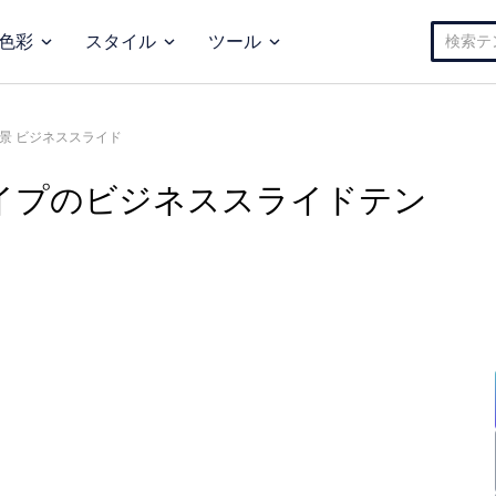
検
色彩
スタイル
ツール
索:
景 ビジネススライド
イプのビジネススライドテン