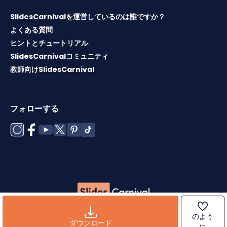
SlidesCarnivalを運営しているのは誰ですか？
よくある質問
ヒントとチュートリアル
SlidesCarnivalコミュニティ
教師向けSlidesCarnival
フォローする
Copyright © 2026 ·
利用規約
·
テンプレートライセンス
·
ク
のよう
ッキーポリシー
·
プライバシーポリシー
ダウンロード