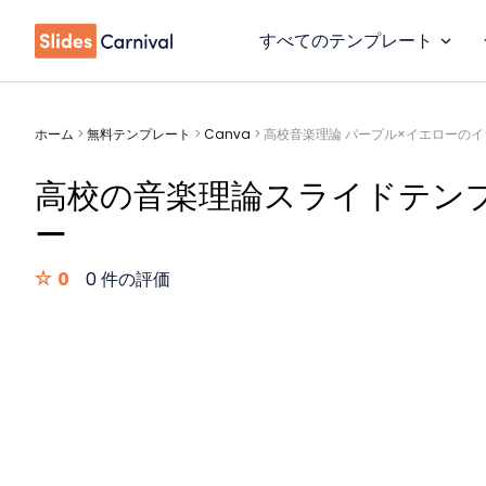
すべてのテンプレート
ホーム
>
無料テンプレート
>
Canva
>
高校音楽理論 パープル×イエローの
高校の音楽理論スライドテン
ー
0
0 件の評価