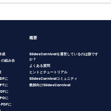
概要
T作成
SlidesCarnivalを運営しているのは誰です
か？
トの組み合
よくある質問
用
ヒントとチュートリアル
PDFに
SlidesCarnivalコミュニティ
PPTに
教師向けSlidesCarnival
PDFに
JPGに
をPDFに
集