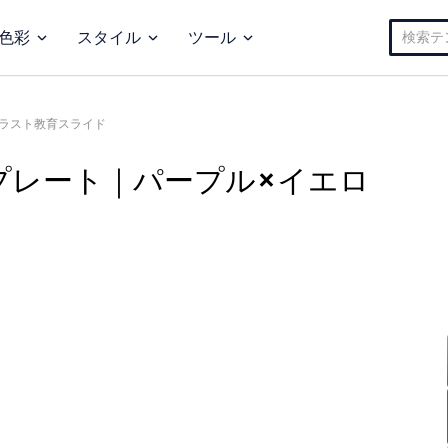
検
色彩
スタイル
ツール
索:
イラスト教育スライド
プレート｜パープル×イエロ