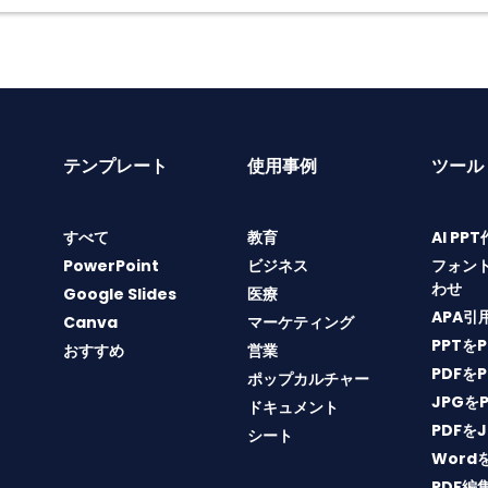
テンプレート
使用事例
ツール
すべて
教育
AI PP
PowerPoint
ビジネス
フォン
わせ
Google Slides
医療
APA引
Canva
マーケティング
PPTを
おすすめ
営業
PDFを
ポップカルチャー
JPGを
ドキュメント
PDFを
シート
Word
PDF編